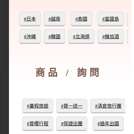
#日本
#越南
#泰國
#富國島
#沖繩
#韓國
#北海道
#機加酒
商品 / 詢問
#暑假旅遊
#買一送一
#清倉旅行團
#賞櫻行程
#保證出團
#過年出國