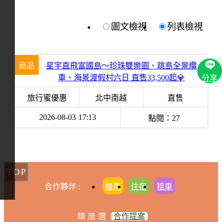
圖文檢視
列表檢視
商品
星宇直飛富國島～珍珠雙樂園、跳島全景纜
車、海景渡假村六日 直售33,500起💎
分享
旅行蜜優惠
北中南越
直售
2026-08-03
17:13
點閱：
27
TOP
合作夥伴 :
機票
住宿
租車
精旅選
合作提案