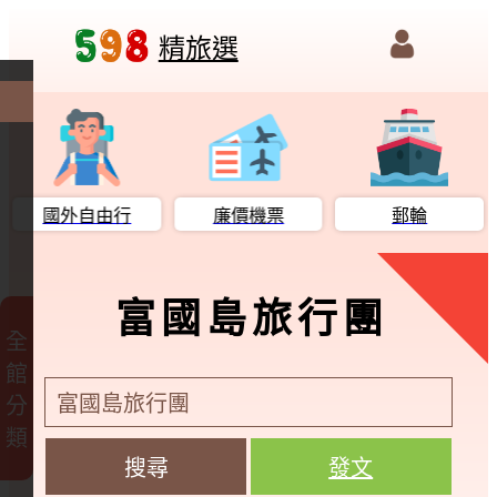
精旅選
國外自由行
廉價機票
郵輪
富國島旅行團
全
館
分
類
發文