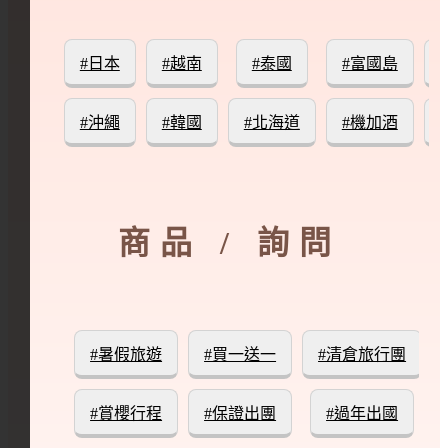
#日本
#越南
#泰國
#富國島
#沖繩
#韓國
#北海道
#機加酒
商品 / 詢問
#暑假旅遊
#買一送一
#清倉旅行團
#賞櫻行程
#保證出團
#過年出國