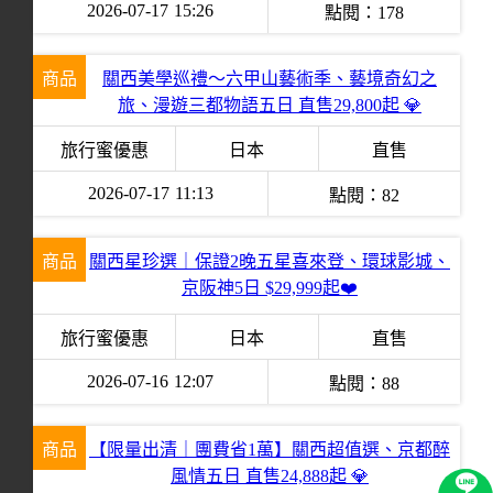
2026-07-17
15:26
點閱：
178
商品
關西美學巡禮～六甲山藝術季、藝境奇幻之
旅、漫遊三都物語五日 直售29,800起 💎
旅行蜜優惠
日本
直售
2026-07-17
11:13
點閱：
82
商品
關西星珍選｜保證2晚五星喜來登、環球影城、
京阪神5日 $29,999起❤️
旅行蜜優惠
日本
直售
2026-07-16
12:07
點閱：
88
商品
【限量出清｜團費省1萬】關西超值選、京都醉
風情五日 直售24,888起 💎