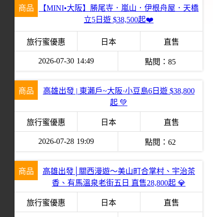
商品
【MINI•大阪】勝尾寺．嵐山．伊根舟屋．天橋
立5日遊 $38,500起❤️
旅行蜜優惠
日本
直售
2026-07-30
14:49
點閱：
85
商品
高雄出發 | 東瀨戶~大阪·小豆島6日遊 $38,800
起 💚
旅行蜜優惠
日本
直售
2026-07-28
19:09
點閱：
62
商品
高雄出發│關西漫遊～美山町合掌村、宇治茶
香、有馬溫泉老街五日 直售28,800起 💎
旅行蜜優惠
日本
直售