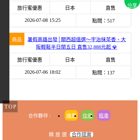
分享
旅行蜜優惠
日本
直售
2026-07-08
15:25
點閱：
517
商品
暑假高雄出發│關西超值選～宇治抹茶香、大
阪輕鬆半日閒五日 直售32,888元起 💎
旅行蜜優惠
日本
直售
2026-07-06
18:02
點閱：
137
TOP
合作夥伴 :
機票
住宿
租車
精旅選
合作提案