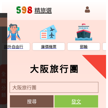
精旅選
國外自由行
廉價機票
郵輪
國
大阪旅行團
全
館
分
類
發文