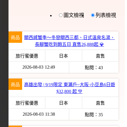
圖文檢視
列表檢視
商品
關西感蟹季～冬戀關西三都、日式溫泉名湯、
長腳蟹吃到飽五日 直售26,888起 💎
旅行蜜優惠
日本
直售
2026-08-03
12:49
點閱：
43
商品
高雄出發 | 9/19限定 東瀨戶~大阪·小豆島6日遊
$32,800 起 💚
旅行蜜優惠
日本
直售
2026-08-03
11:38
點閱：
35